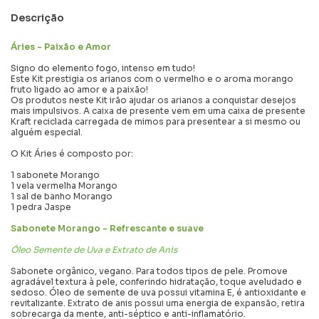
Descrição
Áries - Paixão e Amor
Signo do elemento fogo, intenso em tudo!
Este Kit prestigia os arianos com o vermelho e o aroma morango
fruto ligado ao amor e a paixão!
Os produtos neste Kit irão ajudar os arianos a conquistar desejos
mais impulsivos. A caixa de presente vem em uma caixa de presente
Kraft reciclada carregada de mimos para presentear a si mesmo ou
alguém especial.
O Kit Áries é composto por:
1 sabonete Morango
1 vela vermelha Morango
1 sal de banho Morango
1 pedra Jaspe
Sabonete Morango - Refrescante e suave
Óleo Semente de Uva e Extrato de Anis
Sabonete orgânico, vegano. Para todos tipos de pele. Promove
agradável textura à pele, conferindo hidratação, toque aveludado e
sedoso. Óleo de semente de uva possui vitamina E, é antioxidante e
revitalizante. Extrato de anis possui uma energia de expansão, retira
sobrecarga da mente, anti-séptico e
anti-
inflamatório.