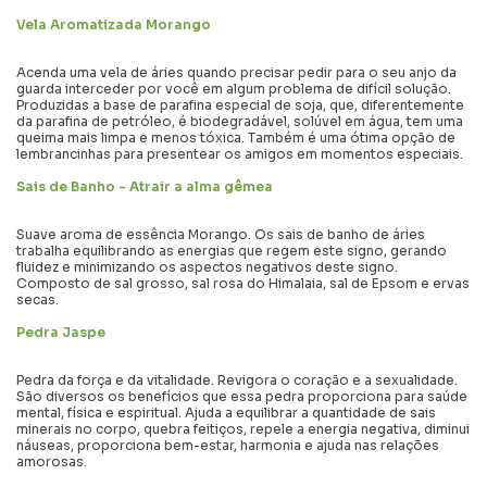
Vela Aromatizada Morango
Acenda uma vela de áries quando precisar pedir para o seu anjo da
guarda interceder por você em algum problema de difícil solução.
Produzidas a base de parafina especial de soja, que, diferentemente
da parafina de petróleo, é biodegradável, solúvel em água, tem uma
queima mais limpa e menos tóxica. Também é uma ótima opção de
lembrancinhas para presentear os amigos em momentos especiais.
Sais de Banho - Atrair a alma gêmea
Suave aroma de essência Morango. Os sais de banho de áries
trabalha equilibrando as energias que regem este signo, gerando
fluidez e minimizando os aspectos negativos deste signo.
Composto de sal grosso, sal rosa do Himalaia, sal de Epsom e ervas
secas.
Pedra Jaspe
Pedra da força e da
vitalidade. Revigora
o coração e a sexualidade.
São diversos os benefícios que essa pedra proporciona para saúde
mental, física e espiritual. Ajuda a equilibrar a quantidade de sais
minerais no corpo, quebra feitiços, repele a energia negativa, diminui
náuseas, proporciona bem-estar, harmonia e ajuda nas relações
amorosas.