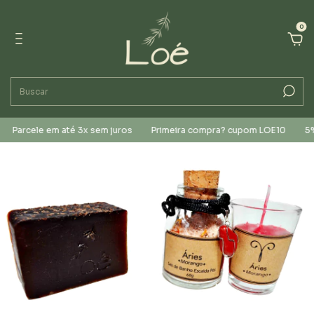
0
cele em até 3x sem juros
Primeira compra? cupom LOE10
5%OFF n