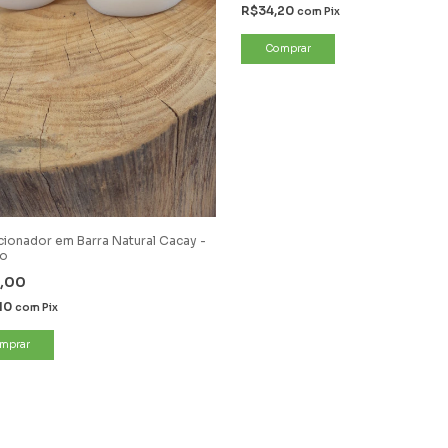
R$34,20
com
Pix
ionador em Barra Natural Cacay -
o
,00
10
com
Pix