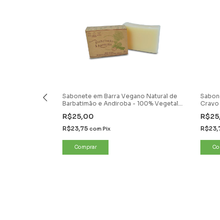
a de
Sabonete em Barra Vegano Natural de
Sabone
 Vegetal e
Barbatimão e Andiroba - 100% Vegetal
Cravo
e Vegano
R$25,00
R$25
R$23,75
R$23,
com
Pix