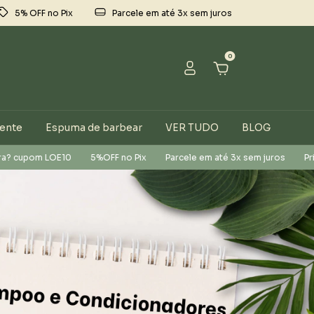
5% OFF no Pix
Parcele em até 3x sem juros
0
sente
Espuma de barbear
VER TUDO
BLOG
Pix
Parcele em até 3x sem juros
Primeira compra? cupom LOE10