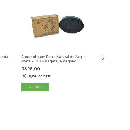
anda -
Sabonete em Barra Natural de Argila
Sabonete de B
Preta - 100% Vegetal e Vegano
R$28,00
R$22,00
R$26,60
R$20,90
com
Pix
com
P