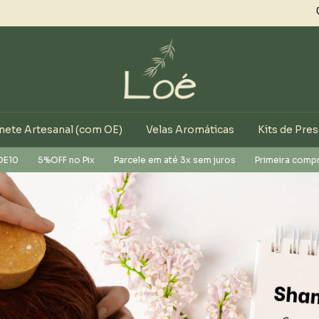
ete Artesanal (com OE)
Velas Aromáticas
Kits de Pre
le em até 3x sem juros
Primeira compra? cupom LOE10
5%OFF no 