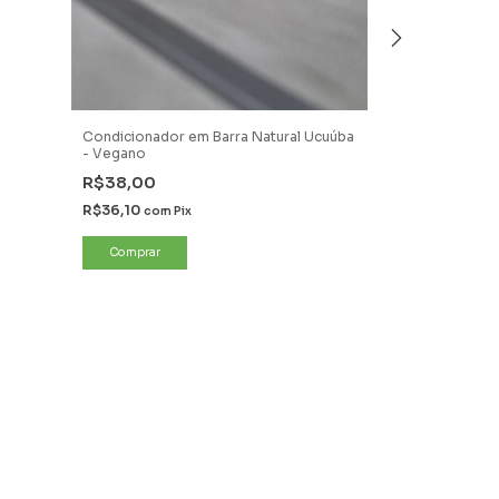
R$34,20
com
P
Condicionador em Barra Natural Ucuúba
- Vegano
R$38,00
R$36,10
com
Pix